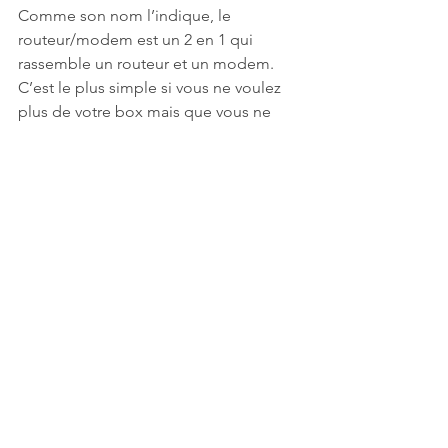
Comme son nom l’indique, le 
routeur/modem est un 2 en 1 qui 
rassemble un routeur et un modem. 
C’est le plus simple si vous ne voulez 
plus de votre box mais que vous ne 
voulez pas d’une installation 
compliquée. Avec les modem/routeur 
pas besoin de faire des branchements 
superflus : on branche l’appareil au 
secteur et à la prise d’accès internet 
pour commencer à l’utiliser.
Attention, utiliser un routeur/modem 
seul ne vous permettra pas d’accéder 
aux services de téléphonie et de TV de 
votre fournisseur.
Pour aller plus loin, il est aussi possible 
de booster le signal wifi et 
d’augmenter la portée du réseau en 
installant un programme DD-WRT 