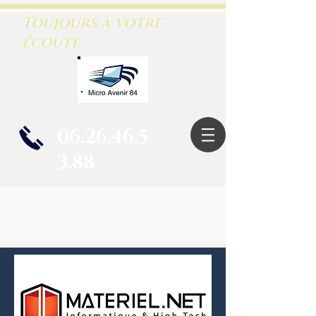
Toujours à votre
écoute
06.26.46.5
3.88