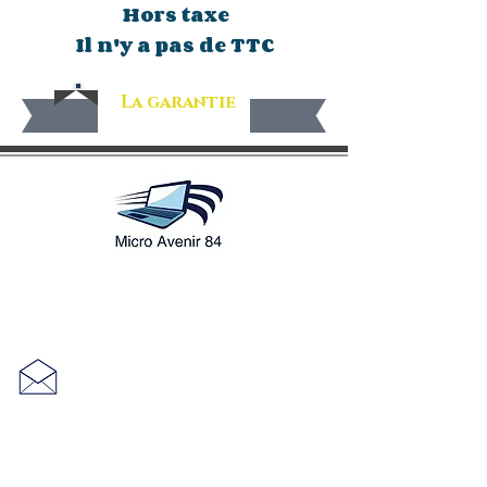
Hors taxe
Il n'y a pas de TTC
La garantie
1525 route de Saint Mirat
84380 Mazan
seagate84@hotmail.fr
Mention légale