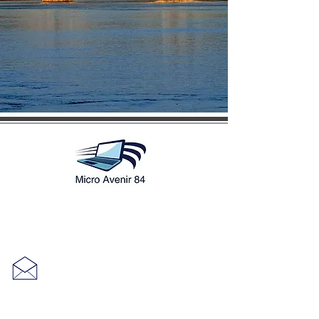
1525 route de Saint Mirat
84380 Mazan
seagate84@hotmail.fr
Mention légale