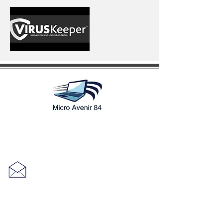
1525 route de Saint Mirat
84380 Mazan
seagate84@hotmail.fr
Mention légale
Conditions Général d'Utilisation