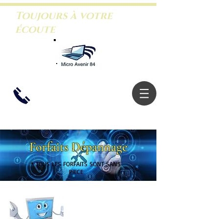
Toujours à votre
écoute
06.26.46.5
3.88
Forfaits Dépannage
* TOUS LES FORFAITS SONT SANS
PIECE