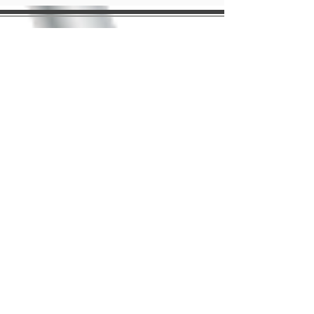
1525 route de Saint Mirat
84380 Mazan
seagate84@hotmail.fr
Mention légale
Conditions Général d'Utilisation
Maintenance informatique
Maintenance téléphonique
Maintenance télévision LCD
Création de site
E-commerce