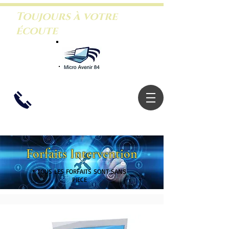
Toujours à votre
écoute
06.26.46.5
3.88
Forfaits Intervention
* TOUS LES FORFAITS SONT SANS
PIECE