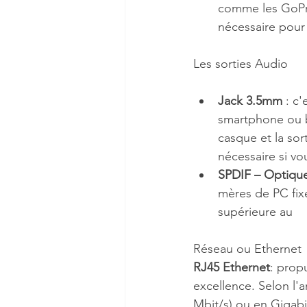
comme les GoPro
nécessaire pour 
Les sorties Audio
Jack 3.5mm
 : c
smartphone ou b
casque et la sor
nécessaire si v
SPDIF – Optiqu
mères de PC fixe
supérieure au     
Réseau ou Ethernet
RJ45 Ethernet
: propu
excellence. Selon l'a
Mbit/s) ou en Gigabi