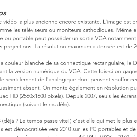
os
rtie vidéo la plus ancienne encore existante. L'image est 
omme les téléviseurs ou moniteurs cathodiques. Même e
e ou portable peut posséder un sortie VGA notamment t
es projections. La résolution maximum autorisée est de 2
la couleur blanche de sa connectique rectangulaire, le D
nt la version numérique du VGA. Cette fois-ci on gagne
 le scintillement de l'analogique dont peuvent souffrir ce
uasiment absent. On monte également en résolution pui
uad HD (2560x1600 pixels). Depuis 2007, seuls les écrans 
ectique (suivant le modèle).
3 (déjà ? Le temps passe vite!) c'est elle qui met le plus e
e s'est démocratisée vers 2010 sur les PC portables et de