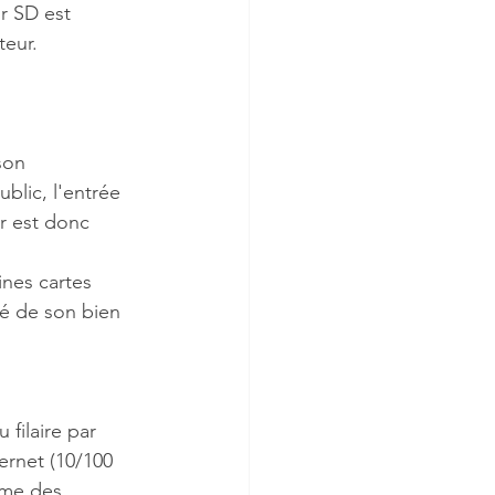
r SD est 
teur.
son 
lic, l'entrée 
r est donc 
ines cartes 
té de son bien 
filaire par 
ernet (10/100 
ême des 