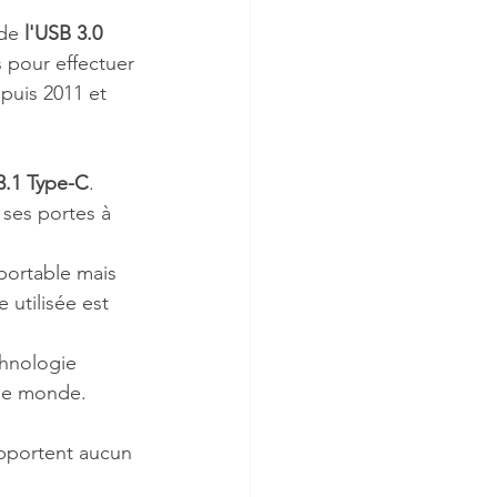
de 
l'USB 3.0
 pour effectuer 
puis 2011 et 
3.1 Type-C
. 
 ses portes à 
portable mais 
utilisée est 
chnologie 
 le monde.
pportent aucun 