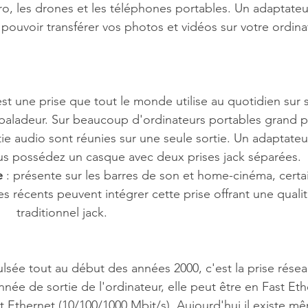
, les drones et les téléphones portables. Un adaptateu
pouvoir transférer vos photos et vidéos sur votre ordina
'est une prise que tout le monde utilise au quotidien sur 
aladeur. Sur beaucoup d'ordinateurs portables grand pub
tie audio sont réunies sur une seule sortie. Un adaptateu
ous possédez un casque avec deux prises jack séparées.
e
 : présente sur les barres de son et home-cinéma, certa
s récents peuvent intégrer cette prise offrant une quali
    traditionnel jack.
lsée tout au début des années 2000, c'est la prise réseau 
nnée de sortie de l'ordinateur, elle peut être en Fast Eth
t Ethernet (10/100/1000 Mbit/s). Aujourd'hui il existe m