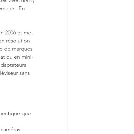
els avec 60Hz) 
hements. En 
en 2006 et met 
n résolution 
up de marques 
at ou en mini-
adaptateurs 
léviseur sans 
nnectique que 
s caméras 