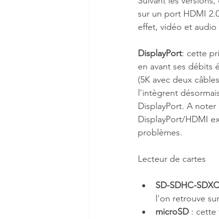
Suivant les versions
sur un port HDMI 2.0
effet, vidéo et audio
DisplayPort
: cette p
en avant ses débits 
(5K avec deux câble
l'intègrent désormai
DisplayPort. A noter
DisplayPort/HDMI exis
problèmes.
Lecteur de cartes
SD-SDHC-SDX
l'on retrouve su
microSD
 : cette