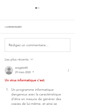
1 commentaire
Rédigez un commentaire...
Comment créer un répertoire de
Télécharger une vidé
configuration
youtube
Les plus récents
seagate84
29 mars 2020
•
Un virus informatique c'est:
Un programme informatique 
dangereux avec la caractéristique 
d'être en mesure de générer des 
copies de lui-même, et ainsi se 